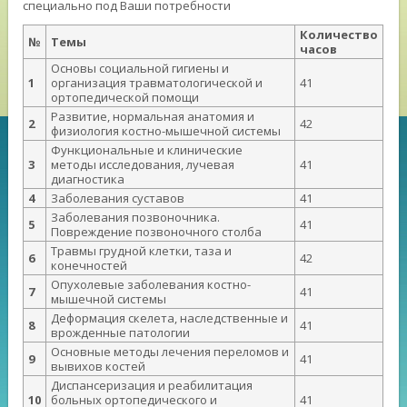
специально под Ваши потребности
Количество
№
Темы
часов
Основы социальной гигиены и
1
организация травматологической и
41
ортопедической помощи
Развитие, нормальная анатомия и
2
42
физиология костно-мышечной системы
Функциональные и клинические
3
методы исследования, лучевая
41
диагностика
4
Заболевания суставов
41
Заболевания позвоночника.
5
41
Повреждение позвоночного столба
Травмы грудной клетки, таза и
6
42
конечностей
Опухолевые заболевания костно-
7
41
мышечной системы
Деформация скелета, наследственные и
8
41
врожденные патологии
Основные методы лечения переломов и
9
41
вывихов костей
Диспансеризация и реабилитация
10
больных ортопедического и
41