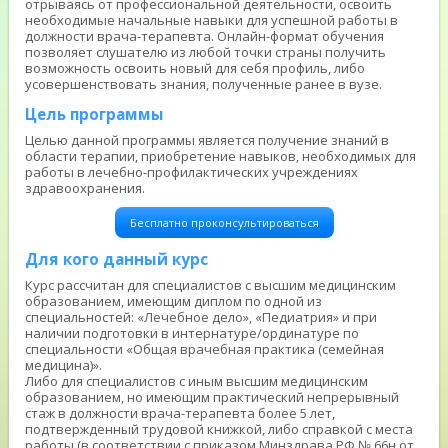
отрываясь от профессиональной деятельности, освоить
необходимые начальные навыки для успешной работы в
должности врача-терапевта. Онлайн-формат обучения
позволяет слушателю из любой точки страны получить
возможность освоить новый для себя профиль, либо
усовершенствовать знания, полученные ранее в вузе.
Цель программы
Целью данной программы является получение знаний в
области терапии, приобретение навыков, необходимых для
работы в лечебно-профилактических учреждениях
здравоохранения.
Бесплатно проконсультироваться
Для кого данный курс
Курс рассчитан для специалистов с высшим медицинским
образованием, имеющим диплом по одной из
специальностей: «Лечебное дело», «Педиатрия» и при
наличии подготовки в интернатуре/ординатуре по
специальности «Общая врачебная практика (семейная
медицина)».
Либо для специалистов с иным высшим медицинским
образованием, но имеющим практический непрерывный
стаж в должности врача-терапевта более 5 лет,
подтвержденный трудовой книжкой, либо справкой с места
работы (в соответствии с приказом Минздрава РФ № 66н от