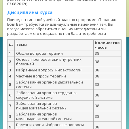
03.08.2012г).
Дисциплины курса
Приведен типовой учебный план по программе «Терапия».
Если Вам требуются индивидуальные изменения тем, Вы
всегда можете обратиться к нашим методистам и мы
разработаем его специально под Ваши потребности
Количество
№
Темы
часов
1
Общие вопросы терапии
38
Основы пропедевтики внутренних
2
38
болезней
3
Избранные вопросы инфектологии
38
4
Частные вопросы терапии
38
Заболевания органов дыхательной
5
38
системы
Заболевания органов сердечно-
6
38
сосудистой системы
Заболевания органов
7
38
пищеварительной системы
Заболевания органов
8
38
мочевыделительной системы
Болезни крови. Избранные вопросы
9
38