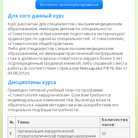
Бесплатно проконсультироваться
Для кого данный курс
Курс рассчитан для специалистов с высшим медицинским
образованием, имеющим диплом по специальности
«Стоматология» и при наличии подготовки в интернатуре/
ординатуре по одной из специальностей: «Стоматология»,
«Стоматология общей практики».
Либо для специалистов с иным высшим медицинским
образованием, но имеющим практический непрерывный
стаж в должности врача-стоматолога-хирурга более 5 лет,
подтвержденный трудовой книжкой, либо справкой с места
работы (в соответствии с приказом Минздрава РФ № 66н от
03.08.2012г).
Дисциплины курса
Приведен типовой учебный план по программе
«Стоматология хирургическая». Если Вам требуются
индивидуальные изменения тем, Вы всегда можете
обратиться к нашим методистам и мы разработаем его
специально под Ваши потребности
Количество
№
Темы
часов
Организация хирургической
1
33
стоматологической помощи населению