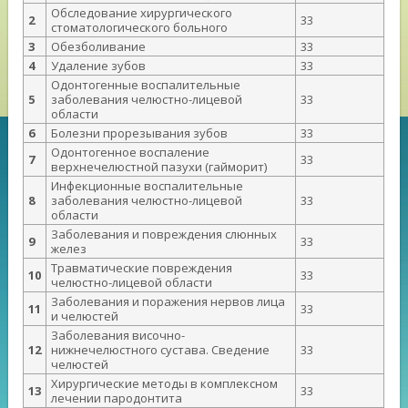
Обследование хирургического
2
33
стоматологического больного
3
Обезболивание
33
4
Удаление зубов
33
Одонтогенные воспалительные
5
заболевания челюстно-лицевой
33
области
6
Болезни прорезывания зубов
33
Одонтогенное воспаление
7
33
верхнечелюстной пазухи (гайморит)
Инфекционные воспалительные
8
заболевания челюстно-лицевой
33
области
Заболевания и повреждения слюнных
9
33
желез
Травматические повреждения
10
33
челюстно-лицевой области
Заболевания и поражения нервов лица
11
33
и челюстей
Заболевания височно-
12
нижнечелюстного сустава. Сведение
33
челюстей
Хирургические методы в комплексном
13
33
лечении пародонтита