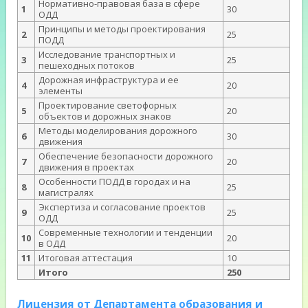
Нормативно-правовая база в сфере
1
30
ОДД
Принципы и методы проектирования
2
25
ПОДД
Исследование транспортных и
3
25
пешеходных потоков
Дорожная инфраструктура и ее
4
20
элементы
Проектирование светофорных
5
20
объектов и дорожных знаков
Методы моделирования дорожного
6
30
движения
Обеспечение безопасности дорожного
7
20
движения в проектах
Особенности ПОДД в городах и на
8
25
магистралях
Экспертиза и согласование проектов
9
25
ОДД
Современные технологии и тенденции
10
20
в ОДД
11
Итоговая аттестация
10
Итого
250
Лицензия от Департамента образования и