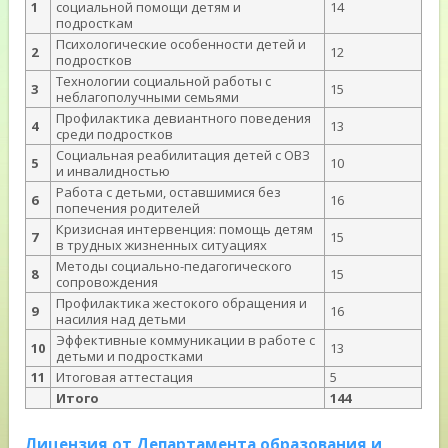
1
социальной помощи детям и
14
подросткам
Психологические особенности детей и
2
12
подростков
Технологии социальной работы с
3
15
неблагополучными семьями
Профилактика девиантного поведения
4
13
среди подростков
Социальная реабилитация детей с ОВЗ
5
10
и инвалидностью
Работа с детьми, оставшимися без
6
16
попечения родителей
Кризисная интервенция: помощь детям
7
15
в трудных жизненных ситуациях
Методы социально-педагогического
8
15
сопровождения
Профилактика жестокого обращения и
9
16
насилия над детьми
Эффективные коммуникации в работе с
10
13
детьми и подростками
11
Итоговая аттестация
5
Итого
144
Лицензия от Департамента образования и