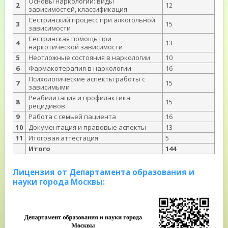
Основы наркологии: виды
2
12
зависимостей, классификация
Сестринский процесс при алкогольной
3
15
зависимости
Сестринская помощь при
4
13
наркотической зависимости
5
Неотложные состояния в наркологии
10
6
Фармакотерапия в наркологии
16
Психологические аспекты работы с
7
15
зависимыми
Реабилитация и профилактика
8
15
рецидивов
9
Работа с семьей пациента
16
10
Документация и правовые аспекты
13
11
Итоговая аттестация
5
Итого
144
Лицензия от Департамента образования и
науки города Москвы: