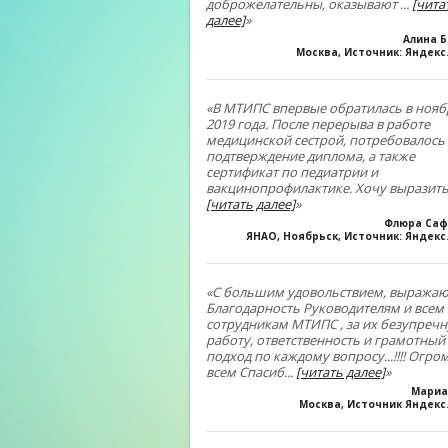
доброжелательны, оказывают
...
[чита
далее]
»
Алина 
Москва, Источник: Яндекс
«В МТИПС впервые обратилась в нояб
2019 года. После перерыва в работе
медицинской сестрой, потребовалось
подтверждение диплома, а также
сертификат по педиатрии и
вакцинопрофилактике. Хочу выразить
[читать далее]
»
Флюра Саф
ЯНАО, Ноябрьск, Источник: Яндек
«С большим удовольствием, выражаю
Благодарность Руководителям и всем
сотрудникам МТИПС , за их безупреч
работу, ответственность и грамотный
подход по каждому вопросу...!!!! Огро
всем Спасиб
...
[читать далее]
»
Мариа
Москва, Источник Яндекс