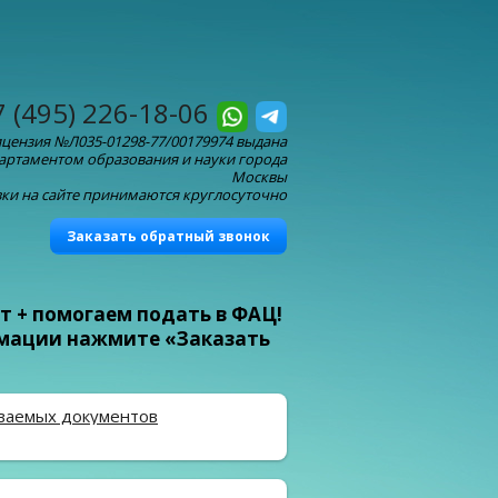
7 (495) 226-18-06
цензия №Л035-01298-77/00179974 выдана
артаментом образования и науки города
Москвы
ки на сайте принимаются круглосуточно
Заказать обратный звонок
т + помогаем подать в ФАЦ!
рмации нажмите «Заказать
ваемых документов