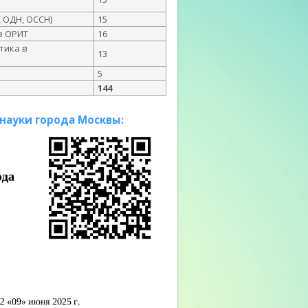
 ОДН, ОССН)
15
в ОРИТ
16
тика в
13
5
144
науки города Москвы: