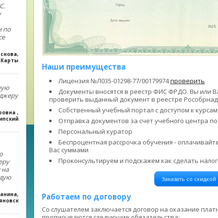
С.
у
 по
се
аснова
,
.Карты
Наши преимущества
Лицензия №Л035-01298-77/00179974
проверить
ную
Документы вносятся в реестр ФИС ФРДО. Вы или 
еджеру
проверить выданный документ в реестре Рособрна
Собственный учебный портал с доступом к курсам
дровна
,
ипский
Отправка документов за счет учебного центра по
Персональный куратор
Беспроцентная рассрочка обучения - оплачивай
Вас суммами
о
Проконсультируем и подскажем как сделать нало
еру
 на
ндую
Заказать со скидкой
ханина
,
Работаем по договору
ьяновск
Со слушателем заключается договор на оказание плат
прописываются следующие обязательства: