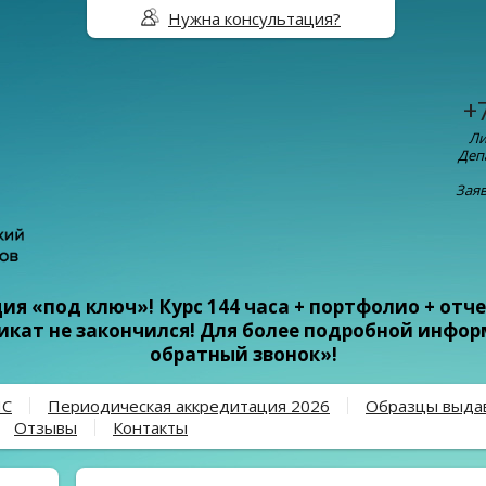
Нужна консультация?
+
Ли
Деп
Заяв
я «под ключ»! Курс 144 часа + портфолио + отче
фикат не закончился! Для более подробной инфо
обратный звонок»!
ПС
Периодическая аккредитация 2026
Образцы выда
Отзывы
Контакты