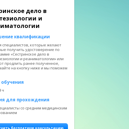
ринское дело в
тезиологии и
ниматологии
ение квалификации
я специалистов, которые желают
ые получить удостоверение по
амме «Сестринское дело в
езиологии и реаниматологии» или
т продлить ранее полученное,
айте на кнопку ниже и мы поможем
 обучения
4 ч
ия для прохождения
ециалисты со средним медицинским
зованием
учить бесплатную консультацию