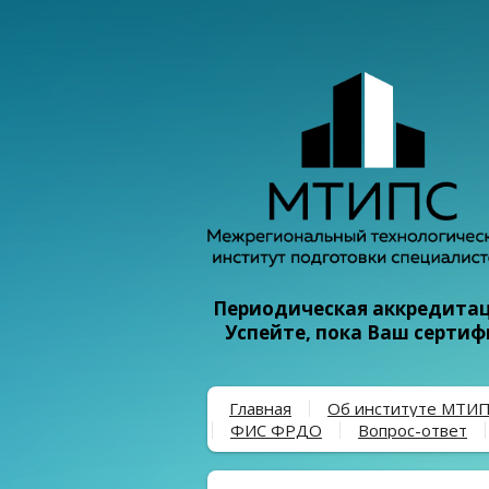
Периодическая аккредитаци
Успейте, пока Ваш серти
Главная
Об институте МТИ
ФИС ФРДО
Вопрос-ответ