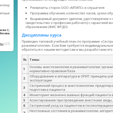
антину
Реквизиты сторон ООО «МТИПС» и слушателя
Программа обучения, количество часов, сроки об
нятные
Выдаваемый документ (диплом, удостоверение о
свидетельство о профессии рабочего) с гарантией в
образовании (ФИС ФРДО)
исян С
,
Москва
Дисциплины курса
Приведен типовой учебный план по программе «Сестри
вы
(37)
реаниматологии». Если Вам требуются индивидуальные
обратиться к нашим методистам и мы разработаем его
№
Темы
Основы анестезиологии и реаниматологии: органи
1
нормативно-правовая база
Оборудование и аппаратура в ОРИТ: принципы ра
2
эксплуатации
Сестринский процесс в анестезиологии: предопер
3
подготовка пациента
4
Мониторинг жизненно важных функций пациента в
5
Ассистирование при проведении анестезии: виды,
6
Сестринский уход за пациентом в послеоперацио
Неотложные состояния в реаниматологии: алгори
7