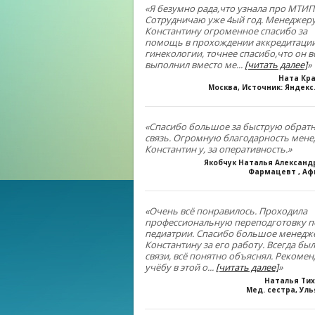
«Я безумно рада,что узнала про МТИП
Сотрудничаю уже 4ый год. Менеджер
Константину огроменное спасибо за
помощь в прохождении аккредитации
гинекологии, точнее спасибо,что он в
выполнил вместо ме
...
[читать далее]
»
Ната Кр
Москва, Источник: Яндекс
«Спасибо большое за быструю обрат
связь. Огромную благодарность мен
Константин у, за оперативность.»
Якобчук Наталья Алексан
Фармацевт , Аф
«Очень всё понравилось. Проходила
профессиональную переподготовку п
педиатрии. Спасибо большое менедж
Константину за его работу. Всегда был
связи, всё понятно объяснял. Рекоме
учёбу в этой о
...
[читать далее]
»
Наталья Ти
Мед. сестра, Ул