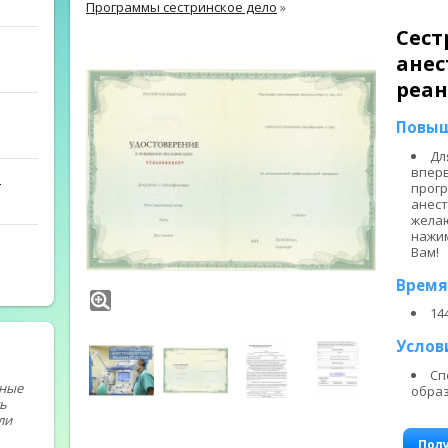
Программы сестринское дело
»
Сест
анес
реа
Повыш
Дл
вперв
й
прогр
анест
желаю
нажим
Вам!
Время
14
Услов
Сп
тные
обра
ь
ли
Пол