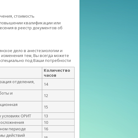
учения, стоимость
 повышении квалификации или
несения в реестр документов об
нское дело в анестезиологии и
 изменения тем, Вы всегда можете
 специально под Ваши потребности
Количество
часов
зация отделения,
14
боты и
12
ационная
15
 условиях ОРИТ
13
 осложнения
10
нном периоде
16
тмы действий
15