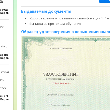
ть
Борода
,
Выдаваемые документы
.Карты
Удостоверение о повышении квалификации 144 ч
Выписка из протокола обучения
ре
Образец удостоверения о повышении ква
 бл
...
арова
,
с.Карты
 свою
ную
мное
нна Ч.
,
.Карты