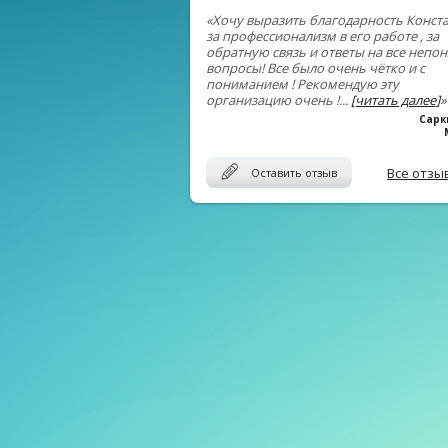
«Хочу выразить благодарность Конст
за профессионализм в его работе , за
обратную связь и ответы на все непо
вопросы! Все было очень чётко и с
пониманием ! Рекомендую эту
организацию очень !
...
[читать далее]
»
Сарк
Все отзы
Оставить отзыв