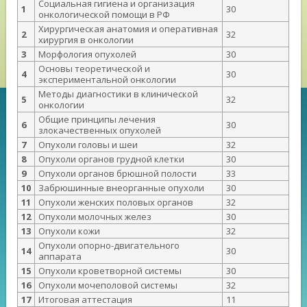
Социальная гигиена и организация
1
30
онкологической помощи в РФ
Хирургическая анатомия и оперативная
2
32
хирургия в онкологии
3
Морфология опухолей
30
Основы теоретической и
4
30
экспериментальной онкологии
Методы диагностики в клинической
5
32
онкологии
Общие принципы лечения
6
30
злокачественных опухолей
7
Опухоли головы и шеи
32
8
Опухоли органов грудной клетки
30
9
Опухоли органов брюшной полости
33
10
Забрюшинные внеорганные опухоли
30
11
Опухоли женских половых органов
32
12
Опухоли молочных желез
30
13
Опухоли кожи
32
Опухоли опорно-двигательного
14
30
аппарата
15
Опухоли кроветворной системы
30
16
Опухоли мочеполовой системы
32
17
Итоговая аттестация
11