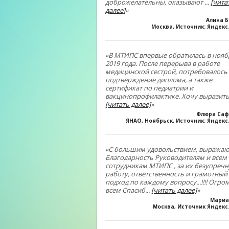
доброжелательны, оказывают
...
[чита
далее]
»
Алина 
Москва, Источник: Яндекс
«В МТИПС впервые обратилась в нояб
2019 года. После перерыва в работе
медицинской сестрой, потребовалось
подтверждение диплома, а также
сертификат по педиатрии и
вакцинопрофилактике. Хочу выразить
[читать далее]
»
Флюра Саф
ЯНАО, Ноябрьск, Источник: Яндек
«С большим удовольствием, выражаю
Благодарность Руководителям и всем
сотрудникам МТИПС , за их безупреч
работу, ответственность и грамотный
подход по каждому вопросу...!!!! Огро
всем Спасиб
...
[читать далее]
»
Мариа
Москва, Источник Яндекс