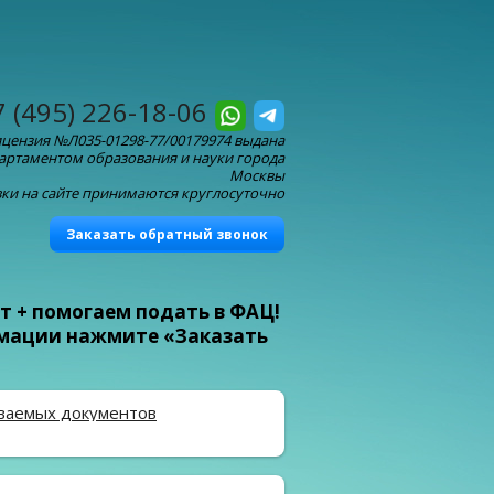
7 (495) 226-18-06
цензия №Л035-01298-77/00179974 выдана
артаментом образования и науки города
Москвы
ки на сайте принимаются круглосуточно
Заказать обратный звонок
т + помогаем подать в ФАЦ!
рмации нажмите «Заказать
ваемых документов