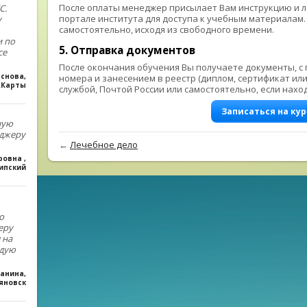
После оплаты менеджер присылает Вам инструкцию и ло
С.
портале института для доступа к учебным материалам
у
самостоятельно, исходя из свободного времени.
 по
5. Отправка документов
се
После окончания обучения Вы получаете документы, с
аснова
,
номера и занесением в реестр (диплом, сертификат ил
.Карты
службой, Почтой России или самостоятельно, если нахо
Записаться на кур
ную
еджеру
←
Лечебное дело
дровна
,
ипский
о
еру
 на
ндую
ханина
,
ьяновск