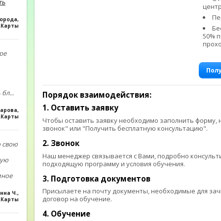
ть
центр
Пе
Борода
,
.Карты
Бе
50% п
прохо
ре
Пол
 бл
...
Порядок взаимодействия:
1. Оставить заявку
арова
,
с.Карты
Чтобы оставить заявку необходимо заполнить форму, 
звонок" или "Получить бесплатную консультацию".
2. Звонок
 свою
Наш менеджер связывается с Вами, подробно консульти
ную
подходящую программу и условия обучения.
мное
3. Подготовка документов
Присылаете на почту документы, необходимые для зач
нна Ч.
,
договор на обучение.
.Карты
4. Обучение