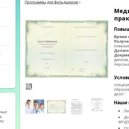
Программы для фельдшеров
»
Мед
пра
Повыш
Время 
Получа
повыше
Должн
й
Докуме
диплом,
персон
⠀ ⠀
Услов
специал
образо
дело".
Наши 
Ли
тные
ь
До
ли
ФРД
От