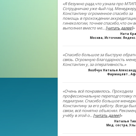
«Я безумно рада,что узнала про МТИП
Сотрудничаю уже 4ый год. Менеджер
Константину огроменное спасибо за
помощь в прохождении аккредитации
гинекологии, точнее спасибо,что он в
выполнил вместо ме
...
[читать далее]
»
Ната Кр
Москва, Источник: Яндекс
«Спасибо большое за быструю обрат
связь. Огромную благодарность мен
Константин у, за оперативность.»
Якобчук Наталья Алексан
Фармацевт , Аф
«Очень всё понравилось. Проходила
профессиональную переподготовку п
педиатрии. Спасибо большое менедж
Константину за его работу. Всегда был
связи, всё понятно объяснял. Рекоме
учёбу в этой о
...
[читать далее]
»
Наталья Ти
Мед. сестра, Ул