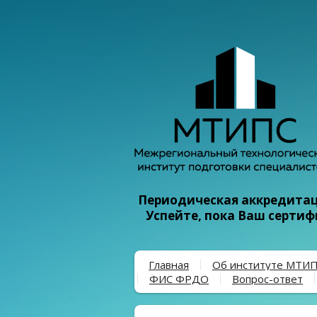
Периодическая аккредитаци
Успейте, пока Ваш серти
Главная
Об институте МТИ
ФИС ФРДО
Вопрос-ответ