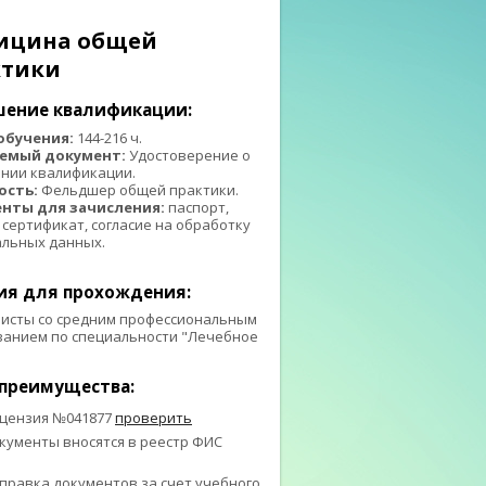
ицина общей
ктики
ение квалификации:
обучения:
144-216 ч.
емый документ:
Удостоверение о
нии квалификации.
ость:
Фельдшер общей практики.
нты для зачисления:
паспорт,
 сертификат, согласие на обработку
альных данных.
ия для прохождения:
исты со средним профессиональным
ванием по специальности "Лечебное
преимущества:
цензия №041877
проверить
кументы вносятся в реестр ФИС
О
правка документов за счет учебного