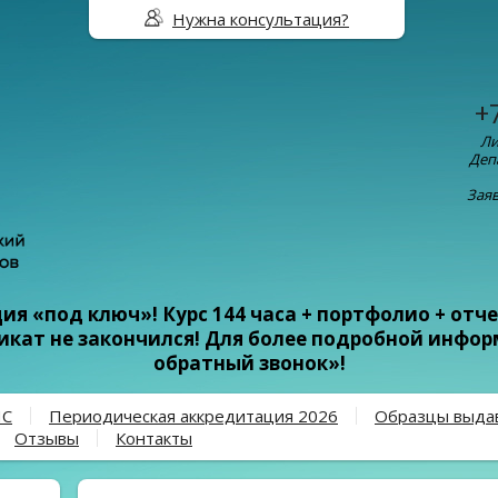
Нужна консультация?
+
Ли
Деп
Заяв
я «под ключ»! Курс 144 часа + портфолио + отче
фикат не закончился! Для более подробной инфо
обратный звонок»!
ПС
Периодическая аккредитация 2026
Образцы выда
Отзывы
Контакты