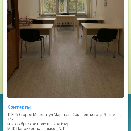
Контакты
123060, город Москва, ул Маршала Соколовского, д. 3, помещ.
2/5
м. Октябрьское поле (выход №2)
МЦК Панфиловская (выход №1)