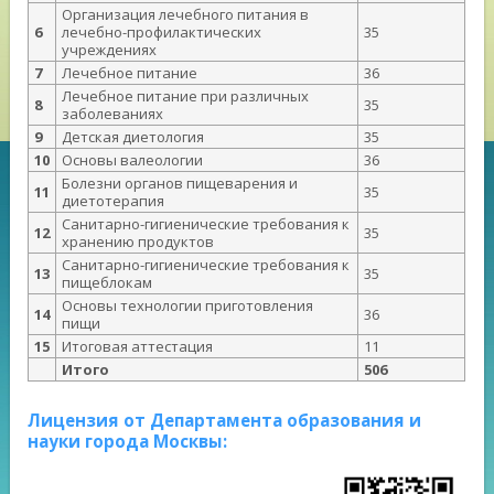
Организация лечебного питания в
6
лечебно-профилактических
35
учреждениях
7
Лечебное питание
36
Лечебное питание при различных
8
35
заболеваниях
9
Детская диетология
35
10
Основы валеологии
36
Болезни органов пищеварения и
11
35
диетотерапия
Санитарно-гигиенические требования к
12
35
хранению продуктов
Санитарно-гигиенические требования к
13
35
пищеблокам
Основы технологии приготовления
14
36
пищи
15
Итоговая аттестация
11
Итого
506
Лицензия от Департамента образования и
науки города Москвы: