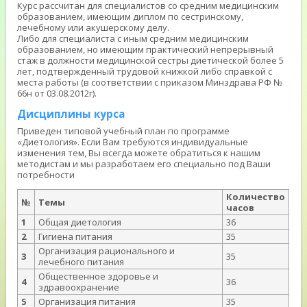
Курс рассчитан для специалистов со средним медицинским
образованием, имеющим диплом по сестринскому,
лечебному или акушерскому делу.
Либо для специалиста с иным средним медицинским
образованием, но имеющим практический непрерывный
стаж в должности медицинской сестры диетической более 5
лет, подтвержденный трудовой книжкой либо справкой с
места работы (в соответствии с приказом Минздрава РФ №
66н от 03.08.2012г).
Дисциплины курса
Приведен типовой учебный план по программе
«Диетология». Если Вам требуются индивидуальные
изменения тем, Вы всегда можете обратиться к нашим
методистам и мы разработаем его специально под Ваши
потребности
Количество
№
Темы
часов
1
Общая диетология
36
2
Гигиена питания
35
Организация рационального и
3
35
лечебного питания
Общественное здоровье и
4
36
здравоохранение
5
Организация питания
35