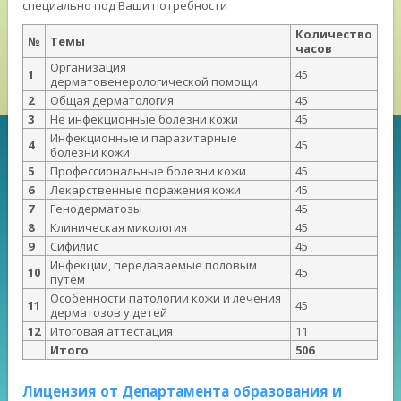
специально под Ваши потребности
Количество
№
Темы
часов
Организация
1
45
дерматовенерологической помощи
2
Общая дерматология
45
3
Не инфекционные болезни кожи
45
Инфекционные и паразитарные
4
45
болезни кожи
5
Профессиональные болезни кожи
45
6
Лекарственные поражения кожи
45
7
Генодерматозы
45
8
Клиническая микология
45
9
Сифилис
45
Инфекции, передаваемые половым
10
45
путем
Особенности патологии кожи и лечения
11
45
дерматозов у детей
12
Итоговая аттестация
11
Итого
506
Лицензия от Департамента образования и