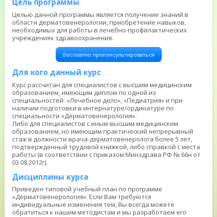
Цель программы
Целью данной программы является получение знаний в
области дерматовенерологии, приобретение навыков,
необходимых для работы в лечебно-профилактических
учреждениях здравоохранения.
Бесплатно проконсультироваться
Для кого данный курс
Курс рассчитан для специалистов с высшим медицинским
образованием, имеющим диплом по одной из
специальностей: «Лечебное дело», «Педиатрия» и при
наличии подготовки в интернатуре/ординатуре по
специальности «Дерматовенерология».
Либо для специалистов с иным высшим медицинским
образованием, но имеющим практический непрерывный
стаж в должности врача-дерматовенеролога более 5 лет,
подтвержденный трудовой книжкой, либо справкой с места
работы (в соответствии с приказом Минздрава РФ № 66н от
03.08.2012г).
Дисциплины курса
Приведен типовой учебный план по программе
«Дерматовенерология». Если Вам требуются
индивидуальные изменения тем, Вы всегда можете
обратиться к нашим методистам и мы разработаем его